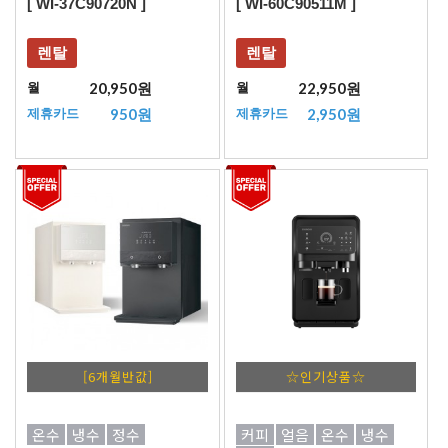
[ WI-37C90720N ]
[ WI-60C90511M ]
렌탈
렌탈
20,950원
22,950원
월
월
950원
2,950원
제휴카드
제휴카드
[6개월반값]
☆인기상품☆
온수
냉수
정수
커피
얼음
온수
냉수