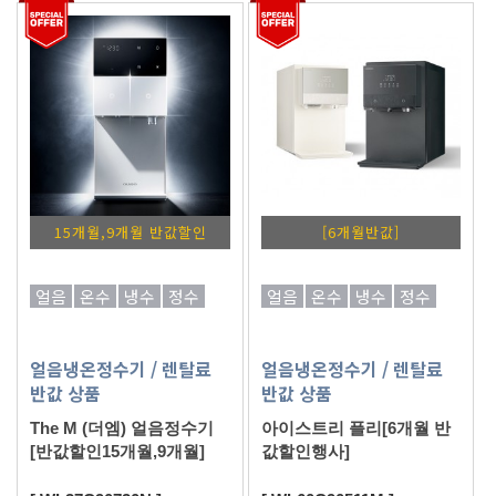
15개월,9개월 반값할인
[6개월반값]
얼음
온수
냉수
정수
얼음
온수
냉수
정수
얼음냉온정수기
/ 렌탈료
얼음냉온정수기
/ 렌탈료
반값 상품
반값 상품
The M (더엠) 얼음정수기
아이스트리 플리[6개월 반
[반값할인15개월,9개월]
값할인행사]