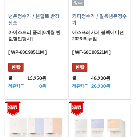
정수
냉온정수기
/ 렌탈료 반값
커피정수기
/ 얼음냉온정수
상품
기
아이스트리 플리[6개월 반
에스프레카페 블랙에디션
값할인행사]
2026 리뉴얼
[ WP-60C90511M ]
[ WF-60C90521M ]
렌탈
렌탈
15,950원
48,900원
월
월
0원
28,900원
제휴카드
제휴카드