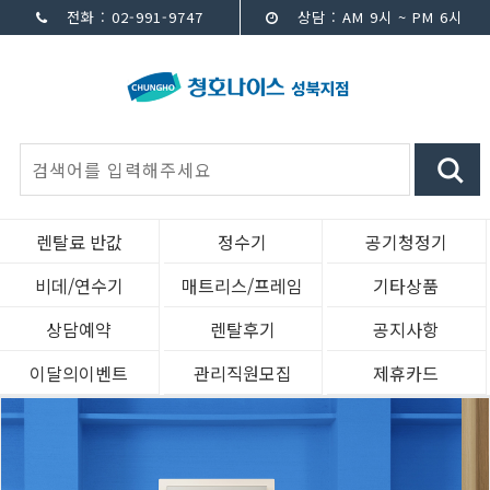
전화 : 02-991-9747
상담 : AM 9시 ~ PM 6시
렌탈료 반값
정수기
공기청정기
비데/연수기
매트리스/프레임
기타상품
상담예약
렌탈후기
공지사항
이달의이벤트
관리직원모집
제휴카드