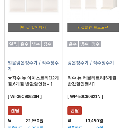
[반 값 할인행사]
반값할인 프로모션
얼음
온수
냉수
정수
온수
냉수
정수
얼음냉온정수기
/ 직수정수
냉온정수기
/ 직수정수기
기
★직수 뉴 아이스트리[12개
직수 뉴 러블리트리[6개월
월,6개월 반값할인행사]
반값할인행사]
[ WI-36C90620N ]
[ WP-50C90621N ]
렌탈
렌탈
22,950원
13,450원
월
월
2,950원
0원
제휴카드
제휴카드