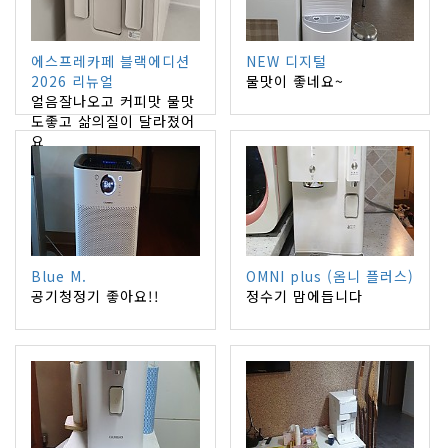
에스프레카페 블랙에디션
NEW 디지털
2026 리뉴얼
물맛이 좋네요~
얼음잘나오고 커피맛 물맛
도좋고 삶의질이 달라졌어
요
Blue M.
OMNI plus (옴니 플러스)
공기청정기 좋아요!!
정수기 맘에듭니다