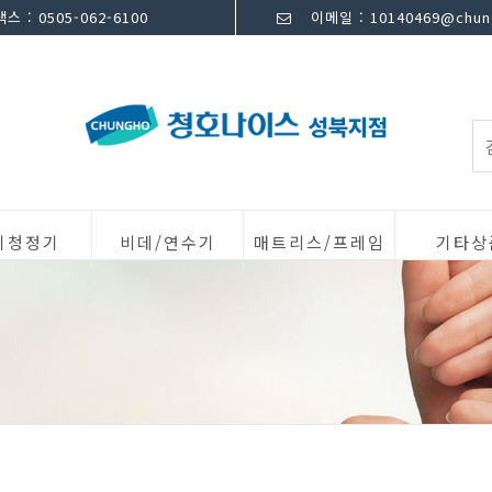
스 : 0505-062-6100
이메일 : 10140469@chung
기청정기
비데/연수기
매트리스/프레임
기타상