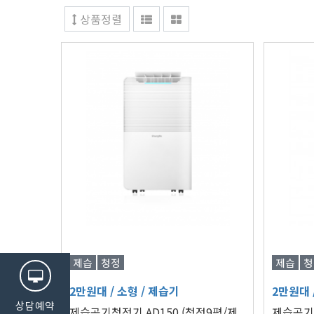
상품정렬
제습
청정
제습
청
2만원대
/ 소형
/ 제습기
2만원대
상담예약
제습공기청정기 AD150 (청정9평/제
제습공기청