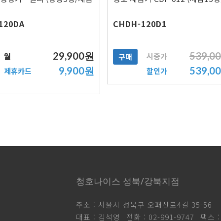
120DA
CHDH-120D1
29,900원
539,0
월
시중가
구매
9,900원
539,0
제휴카드
할인가
청호나이스 성북/강북지점
주소 : 서울시 성북구 오패산로4길 35-56
대표 : 김석영
전화 : 02-991-9747
팩스 :