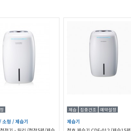
정
제습
집중건조
예약설정
/ 소형
/ 제습기
제습기
정기 - 릴리 (청정5평/제습
청호 제습기 CDF-012 (제습15평