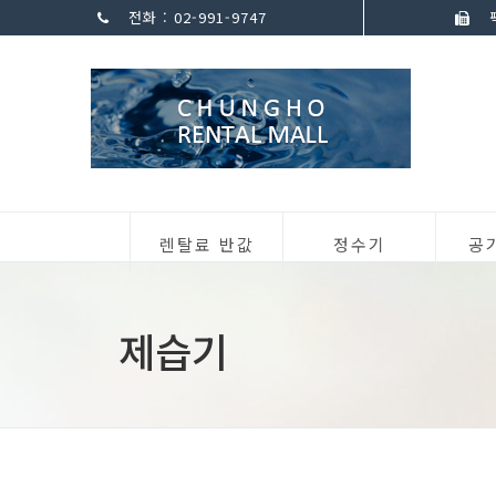
전화 : 02-991-9747
팩
렌탈료 반값
정수기
공
제습기