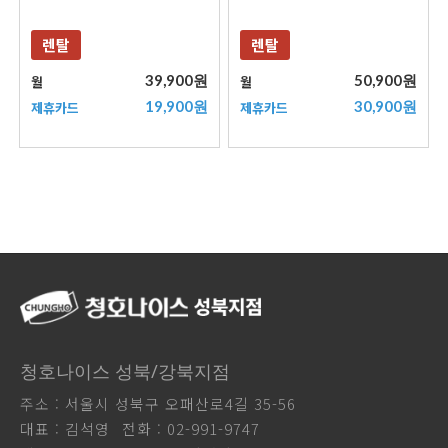
렌탈
렌탈
39,900원
50,900원
월
월
19,900원
30,900원
제휴카드
제휴카드
청호나이스 성북/강북지점
주소 : 서울시 성북구 오패산로4길 35-56
대표 : 김석영
전화 : 02-991-9747