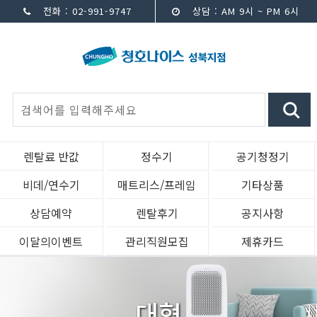
전화 : 02-991-9747
상담 : AM 9시 ~ PM 6시
렌탈료 반값
정수기
공기청정기
비데/연수기
매트리스/프레임
기타상품
상담예약
렌탈후기
공지사항
이달의이벤트
관리직원모집
제휴카드
대형