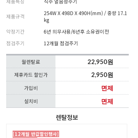
제품특징
직수 얼음정수기
254W X 498D X 490H(mm) / 중량 17.1
제품규격
kg
약정기간
6년 의무사용/6년후 소유권이전
점검주기
12개월 점검주기
월렌탈료
22,950원
제휴카드 할인가
2,950원
가입비
면제
설치비
면제
렌탈정보
[12개월 반값할인행사]