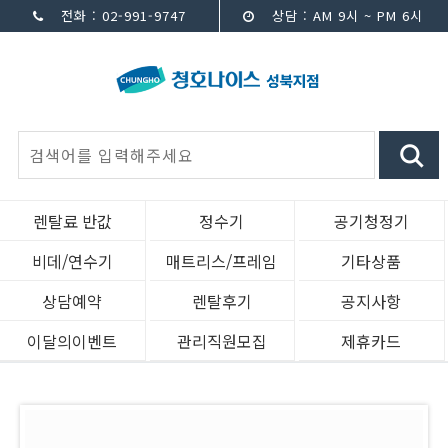
전화 : 02-991-9747
상담 : AM 9시 ~ PM 6시
렌탈료 반값
정수기
공기청정기
비데/연수기
매트리스/프레임
기타상품
상담예약
렌탈후기
공지사항
이달의이벤트
관리직원모집
제휴카드