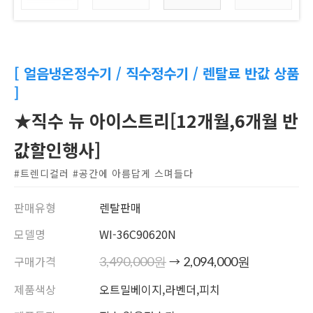
[ 얼음냉온정수기 / 직수정수기 / 렌탈료 반값 상품
]
★직수 뉴 아이스트리[12개월,6개월 반
값할인행사]
#트렌디컬러 #공간에 아름답게 스며들다
판매유형
렌탈판매
모델명
WI-36C90620N
구매가격
→
3,490,000원
2,094,000원
제품색상
오트밀베이지,라벤더,피치