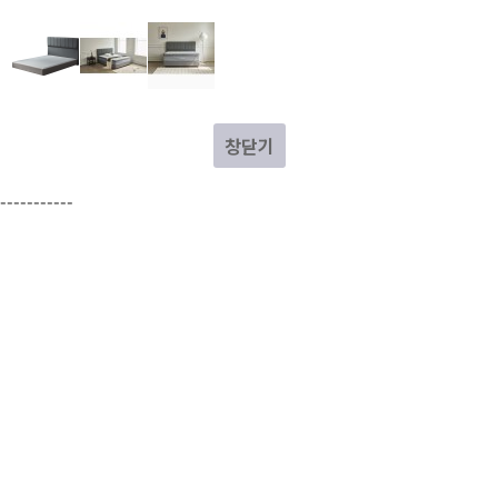
창닫기
-----------